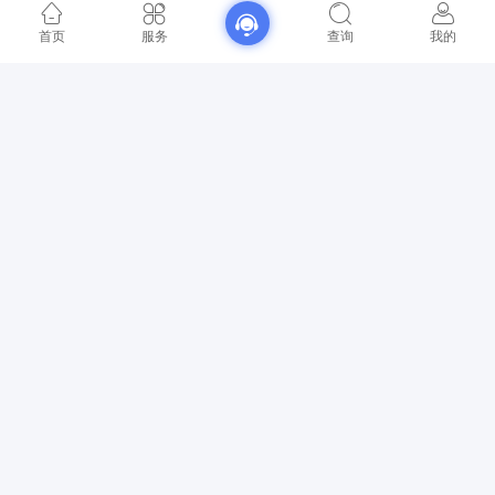
首页
服务
查询
我的
研发人员正在调试仪器。
在知识产权建设方面，大龙兴创形成了以
研发投入为驱动、管理体
系为支撑、全链条布局为核心
的发展路径：在前期起步阶段，组建
研发团队，着力解决核心产品技术痛点；在体系搭建阶段，设立核
心技术专项研发小组，制定全流程文件，明确“研发—专利—产品”的
转化路径；在规范发展阶段，通过系列认证提升技术验证与专利转
化效率，推动专利技术落地于新品；在智能升级阶段，重点布局AI
视觉、云计算等技术，推动仪器智能化升级，实现了高价值专利集
中授权。