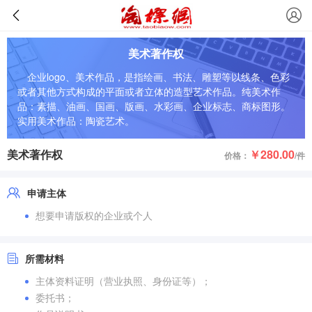
美术著作权
企业logo、美术作品，是指绘画、书法、雕塑等以线条、色彩
或者其他方式构成的平面或者立体的造型艺术作品。纯美术作
品：素描、油画、国画、版画、水彩画、企业标志、商标图形。
实用美术作品：陶瓷艺术。
美术著作权
￥280.00
价格：
/件
申请主体
想要申请版权的企业或个人
所需材料
主体资料证明（营业执照、身份证等）；
委托书；