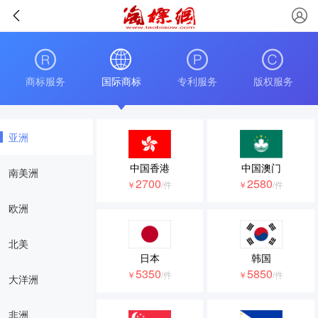
商标服务
国际商标
专利服务
版权服务
亚洲
中国香港
中国澳门
南美洲
2700
2580
￥
/件
￥
/件
欧洲
北美
日本
韩国
5350
5850
￥
/件
￥
/件
大洋洲
非洲