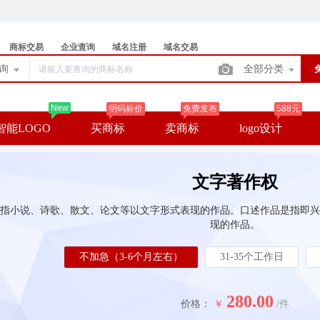
商标交易
企业查询
域名注册
域名交易
查询
全部分类
New
明码标价
免费发布
588元
智能LOGO
买商标
卖商标
logo设计
文字著作权
指小说、诗歌、散文、论文等以文字形式表现的作品。口述作品是指即兴
现的作品。
不加急（3-6个月左右）
31-35个工作日
280.00
价格：
￥
/件