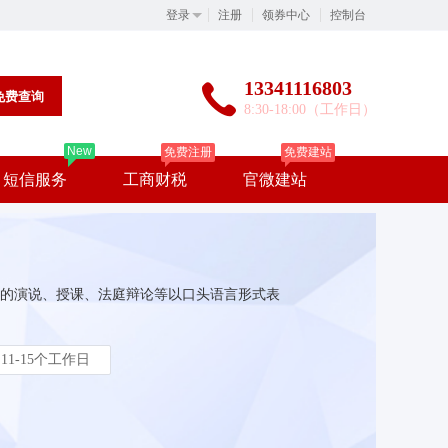
登录
注册
领券中心
控制台
13341116803
免费查询
8:30-18:00（工作日）
New
免费注册
免费建站
短信服务
工商财税
官微建站
的演说、授课、法庭辩论等以口头语言形式表
11-15个工作日