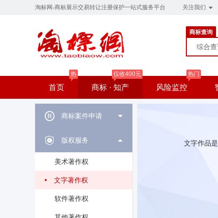
淘标网-商标展示交易转让注册保护一站式服务平台
关注我们
商标查询
综合
热
仅收400元
热门
首页
商标 · 知产
风险监控
商标案件申请
版权服务
文字作品是
美术著作权
文字著作权
软件著作权
其他著作权