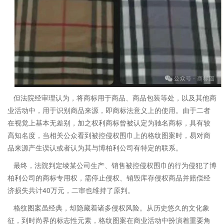
但法院经审理认为，将商标用于商品、商品包装等处，以及其他商
业活动中，用于识别商品来源，即商标法意义上的使用。由于二者
在视觉上基本无差别，加之权利商标曾被认定为驰名商标，具有较
高知名度，当相关公众看到被控侵权围巾上的格纹图案时，易对商
品来源产生误认或者认为其与博柏利公司有特定的联系。
最终，法院判定绫某公司生产、销售被控侵权围巾的行为侵犯了博
柏利公司的商标专用权，需停止侵权、销毁库存侵权商品并赔偿经
济损失共计40万元，二审也维持了原判。
格纹图案虽经典，却隐藏着诸多侵权风险。从历史悠久的文化象
征，到时尚界的标志性元素，格纹图案在商业活动中扮演着重要角